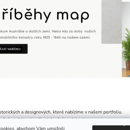
orických a designových, které nabízíme v našem portfoliu.
tošní
novinkou
je přírodní ruční papír Losiny.
cookies, abychom Vám umožnili