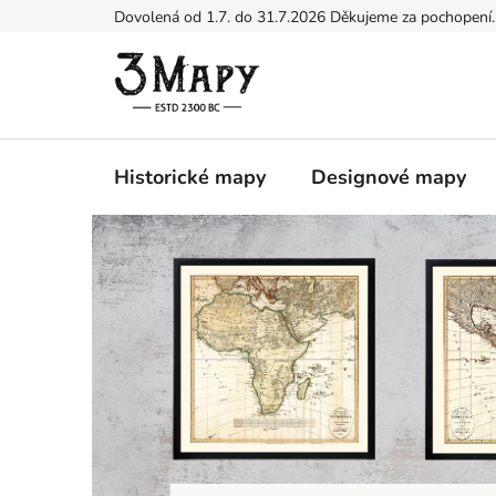
Přejít
Dovolená od 1.7. do 31.7.2026 Děkujeme za pochopení.
na
obsah
Historické mapy
Designové mapy
P
r
o
č
3
M