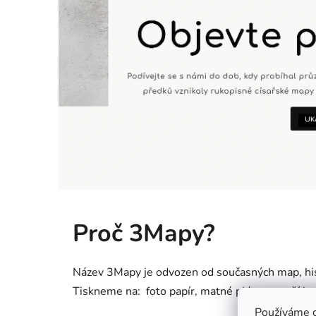
a
p
y
?
Proč 3Mapy?
Název 3Mapy je odvozen od současných map, hist
Tiskneme na: foto papír, matné plátno a naší le
Používáme 