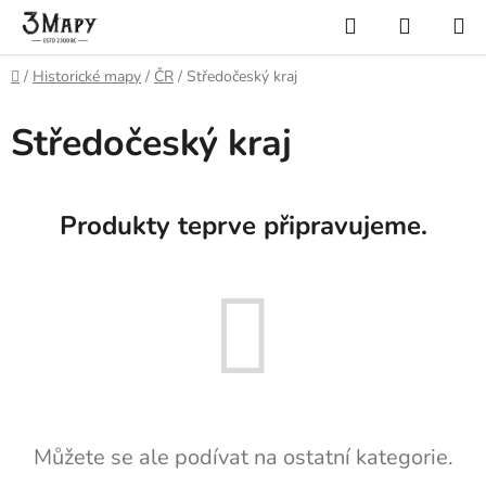
Přejít
Hledat
NÁKUP
na
KOŠÍK
obsah
Domů
/
Historické mapy
/
ČR
/
Středočeský kraj
Středočeský kraj
Produkty teprve připravujeme.
Můžete se ale podívat na ostatní kategorie.