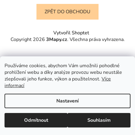
ZPĚT DO OBCHODU
Z
Vytvořil Shoptet
á
Copyright 2026
3Mapy.cz
. Všechna práva vyhrazena.
p
a
t
Používáme cookies, abychom Vám umožnili pohodlné
í
prohlížení webu a díky analýze provozu webu neustále
zlepšovali jeho funkce, výkon a použitelnost.
Více
informací
Nastavení
Odmítnout
Souhlasím