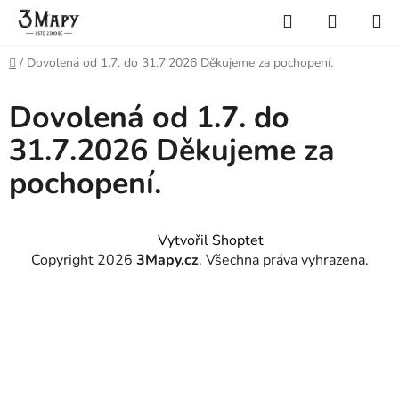
Přejít
Hledat
NÁKUP
na
KOŠÍK
obsah
Domů
/
Dovolená od 1.7. do 31.7.2026 Děkujeme za pochopení.
Dovolená od 1.7. do
31.7.2026 Děkujeme za
pochopení.
Z
Vytvořil Shoptet
á
Copyright 2026
3Mapy.cz
. Všechna práva vyhrazena.
p
a
t
í