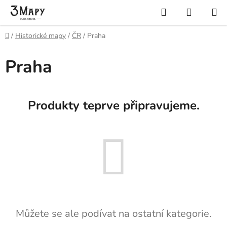
Přejít
Hledat
NÁKUP
na
KOŠÍK
obsah
Domů
/
Historické mapy
/
ČR
/
Praha
Praha
Produkty teprve připravujeme.
Můžete se ale podívat na ostatní kategorie.