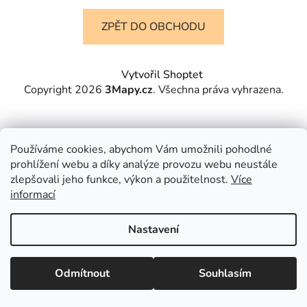
ZPĚT DO OBCHODU
Z
Vytvořil Shoptet
á
Copyright 2026
3Mapy.cz
. Všechna práva vyhrazena.
p
a
t
Používáme cookies, abychom Vám umožnili pohodlné
í
prohlížení webu a díky analýze provozu webu neustále
zlepšovali jeho funkce, výkon a použitelnost.
Více
informací
Nastavení
Odmítnout
Souhlasím