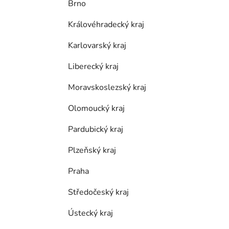
Brno
p
a
Královéhradecký kraj
n
Karlovarský kraj
e
l
Liberecký kraj
Moravskoslezský kraj
Olomoucký kraj
Pardubický kraj
Plzeňský kraj
Praha
Středočeský kraj
Ústecký kraj