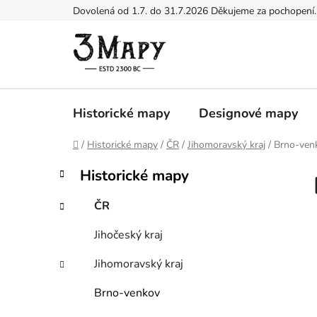
Přejít
Dovolená od 1.7. do 31.7.2026 Děkujeme za pochopení.
na
obsah
Historické mapy
Designové mapy
Domů
/
Historické mapy
/
ČR
/
Jihomoravský kraj
/
Brno-ven
P
K
Přeskočit
Historické mapy
a
kategorie
o
t
s
ČR
e
t
g
Jihočeský kraj
r
o
a
r
Jihomoravský kraj
i
n
e
n
Brno-venkov
í