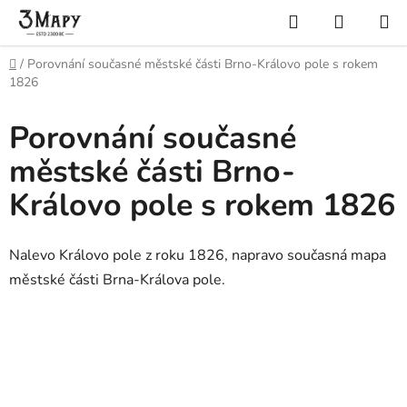
Přejít
Hledat
NÁKUP
na
KOŠÍK
obsah
Domů
/
Porovnání současné městské části Brno-Královo pole s rokem
1826
Porovnání současné
městské části Brno-
Královo pole s rokem 1826
Nalevo Královo pole z roku 1826, napravo současná mapa
městské části Brna-Králova pole.